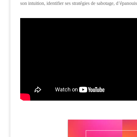
son intuition, identifier ses stratégies de sabotage, d’épano