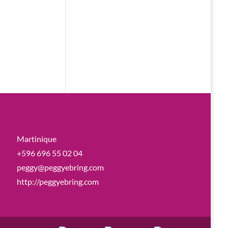
CONTACT US
Martinique
+596 696 55 02 04
peggy@peggyebring.com
http://peggyebring.com