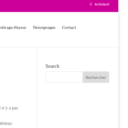
Articles 0
métrage Abysse
Témoignages
Contact
Search
l n’y a pas
térieur: