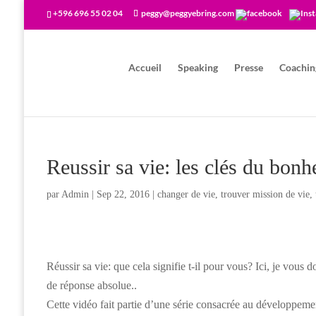
+596 696 55 02 04
peggy@peggyebring.com
Accueil
Speaking
Presse
Coaching
Reussir sa vie: les clés du bon
par
Admin
|
Sep 22, 2016
|
changer de vie
,
trouver mission de vie
,
Réussir sa vie: que cela signifie t-il pour vous? Ici, je vous 
de réponse absolue..
Cette vidéo fait partie d’une série consacrée au développemen