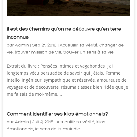
Il est des chemins qu’on ne découvre qu’en terre
inconnue
par
Admin
|
Sep 21, 2018
|
Acceuillir sa vérité
,
changer de
vie
,
trouver mission de vie
,
trouver un sens à sa vie
Extrait du livre : Pensées intimes et vagabondes J’ai
longtemps vécu persuadée de savoir qui j’étais. Femme
intello, ingénieur, sympathique et réservée, amoureuse de
voyages et de découverte, résumait assez bien l’idée que je
me faisais de moi-même....
Comment identifier ses kilos émotionnels?
par
Admin
|
Juil 4, 2018
|
Acceuillir sa vérité
,
kilos
émotionnels
,
le sens de la maladie