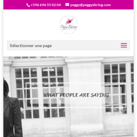
+596 696 55 02 04
peggy@peggyebring.com
Sélectionner une page
WHAT PEOPLE ARE SAYING