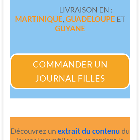
LIVRAISON EN :
MARTINIQUE
,
GUADELOUPE
ET
GUYANE
COMMANDER UN
JOURNAL FILLES
Découvrez un
extrait du contenu
du