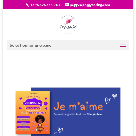
+596 696 55 02 04
peggy@peggyebring.com
Sélectionner une page