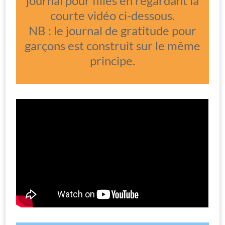
journal pour filles
en regardant la
courte vidéo ci-dessous.
NB : le journal de gratitude pour
garçons est construit sur le même
principe.